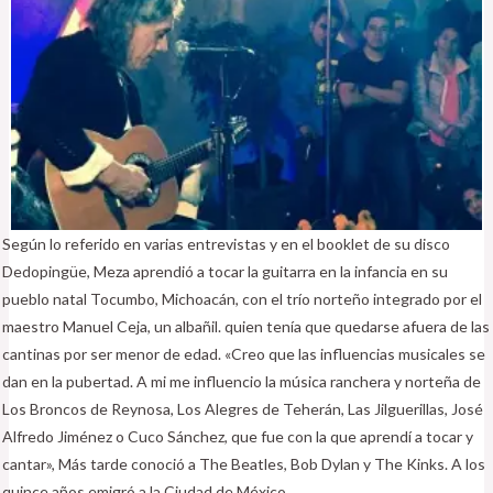
Según lo referido en varias entrevistas y en el booklet de su disco
Dedopingüe, Meza aprendió a tocar la guitarra en la infancia en su
pueblo natal Tocumbo, Michoacán, con el trío norteño integrado por el
maestro Manuel Ceja, un albañil. quien tenía que quedarse afuera de las
cantinas por ser menor de edad. «Creo que las influencias musicales se
dan en la pubertad. A mi me influencio la música ranchera y norteña de
Los Broncos de Reynosa, Los Alegres de Teherán, Las Jilguerillas, José
Alfredo Jiménez o Cuco Sánchez, que fue con la que aprendí a tocar y
cantar», Más tarde conoció a The Beatles, Bob Dylan y The Kinks. A los
quince años emigró a la Ciudad de México.