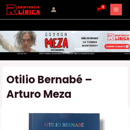
Ir
Navegación
MAI
al
de
MEN
contenido
entradas
Otilio Bernabé –
Arturo Meza