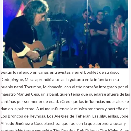
Según lo referido en varias entrevistas y en el booklet de su disco
Dedopingüe, Meza aprendió a tocar la guitarra en la infancia en su
pueblo natal Tocumbo, Michoacán, con el trío norteño integrado por el
maestro Manuel Ceja, un albañil. quien tenía que quedarse afuera de las
cantinas por ser menor de edad. «Creo que las influencias musicales se
dan en la pubertad. A mi me influencio la música ranchera y norteña de
Los Broncos de Reynosa, Los Alegres de Teherán, Las Jilguerillas, José
Alfredo Jiménez o Cuco Sánchez, que fue con la que aprendí a tocar y
cantar», Más tarde conoció a The Beatles, Bob Dylan y The Kinks. A los