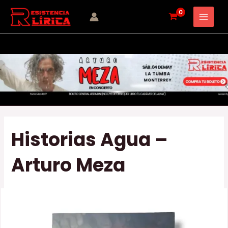
Ir
Navegación
MAI
al
de
MEN
contenido
entradas
Historias Agua –
Arturo Meza