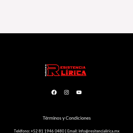
T
é
rminos y Condiciones
Teléfono:
+52 81 1946 0480
|
Email:
Info@resitencialirica.mx