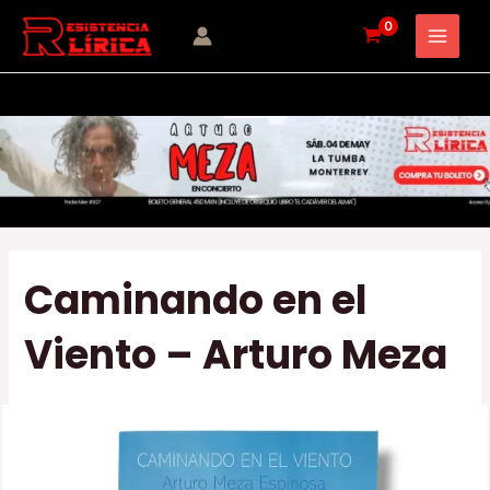
Ir
Navegación
MAI
al
de
MEN
contenido
entradas
Caminando en el
Viento – Arturo Meza