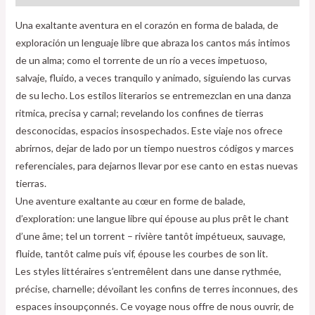
Una exaltante aventura en el corazón en forma de balada, de
exploración un lenguaje libre que abraza los cantos más intimos
de un alma; como el torrente de un río a veces impetuoso,
salvaje, fluido, a veces tranquilo y animado, siguiendo las curvas
de su lecho. Los estilos literarios se entremezclan en una danza
ritmica, precisa y carnal; revelando los confines de tierras
desconocidas, espacios insospechados. Este viaje nos ofrece
abrirnos, dejar de lado por un tiempo nuestros códigos y marces
referenciales, para dejarnos llevar por ese canto en estas nuevas
tierras.
Une aventure exaltante au cœur en forme de balade,
d’exploration: une langue libre qui épouse au plus prêt le chant
d’une âme; tel un torrent – rivière tantôt impétueux, sauvage,
fluide, tantôt calme puis vif, épouse les courbes de son lit.
Les styles littéraires s’entremêlent dans une danse rythmée,
précise, charnelle; dévoilant les confins de terres inconnues, des
espaces insoupçonnés. Ce voyage nous offre de nous ouvrir, de