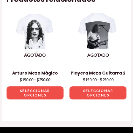
Este
Est
producto
pro
tiene
tie
múltiples
múl
variantes.
var
Las
Las
AGOTADO
AGOTADO
opciones
opc
se
se
pueden
pu
Arturo Meza Mágico
Playera Meza Guitarra 2
elegir
ele
$
150.00
–
$
250.00
$
150.00
–
$
250.00
en
en
SELECCIONAR
SELECCIONAR
la
la
OPCIONES
OPCIONES
página
pág
de
de
producto
pro